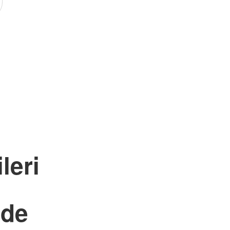
leri
nde